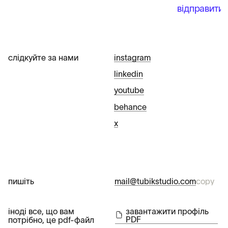
слідкуйте за нами
instagram
linkedin
youtube
behance
х
пишіть
mail@tubikstudio.com
copy
іноді все, що вам
завантажити профіль
PDF
потрібно, це pdf-файл