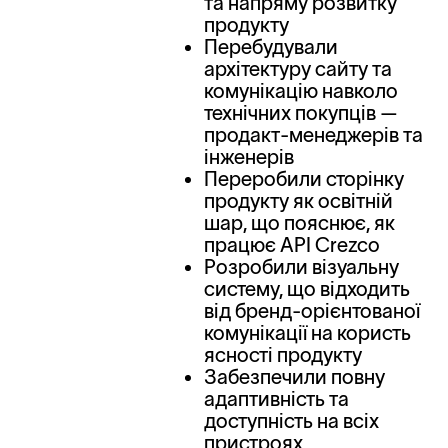
та напряму розвитку
продукту
Перебудували
архітектуру сайту та
комунікацію навколо
технічних покупців —
продакт-менеджерів та
інженерів
Переробили сторінку
продукту як освітній
шар, що пояснює, як
працює API Crezco
Розробили візуальну
систему, що відходить
від бренд-орієнтованої
комунікації на користь
ясності продукту
Забезпечили повну
адаптивність та
доступність на всіх
пристроях