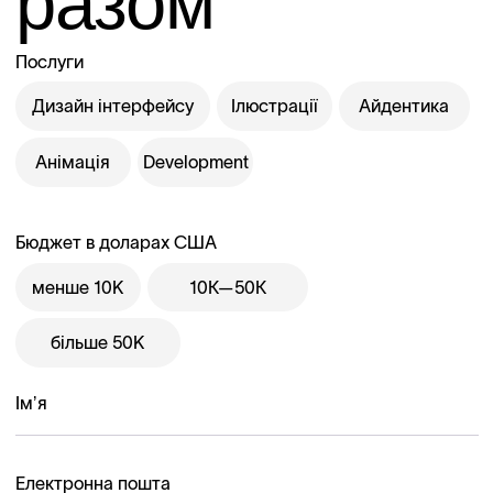
разом
Послуги
Дизайн інтерфейсу
Ілюстрації
Айдентика
Анімація
Development
Бюджет в доларах США
менше 10K
10К—50К
більше 50K